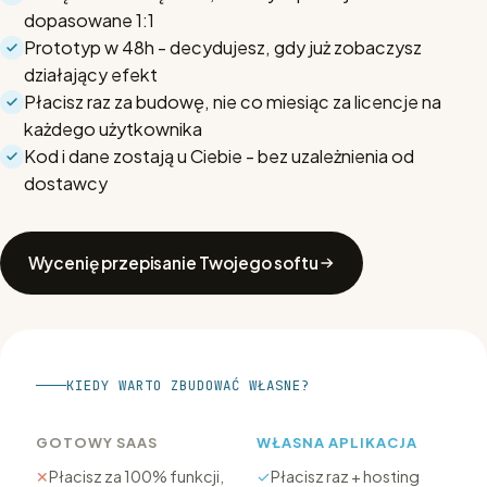
dopasowane 1:1
Prototyp w 48h - decydujesz, gdy już zobaczysz
działający efekt
Płacisz raz za budowę, nie co miesiąc za licencje na
każdego użytkownika
Kod i dane zostają u Ciebie - bez uzależnienia od
dostawcy
Wycenię przepisanie Twojego softu
KIEDY WARTO ZBUDOWAĆ WŁASNE?
GOTOWY SAAS
WŁASNA APLIKACJA
✕
Płacisz za 100% funkcji,
✓
Płacisz raz + hosting