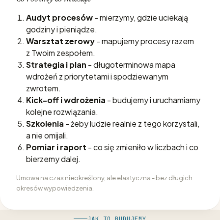
Audyt procesów
- mierzymy, gdzie uciekają
godziny i pieniądze.
Warsztat zerowy
- mapujemy procesy razem
z Twoim zespołem.
Strategia i plan
- długoterminowa mapa
wdrożeń z priorytetami i spodziewanym
zwrotem.
Kick-off i wdrożenia
- budujemy i uruchamiamy
kolejne rozwiązania.
Szkolenia
- żeby ludzie realnie z tego korzystali,
a nie omijali.
Pomiar i raport
- co się zmieniło w liczbach i co
bierzemy dalej.
Umowa na czas nieokreślony, ale elastyczna - bez długich
okresów wypowiedzenia.
JAK TO BUDUJEMY