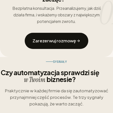
0
Bezpłatna konsultacja. Przeanalizujemy, jak dziś
działa firma, i wskażemy obszary z największym
potencjałem zwrotu.
Zarezerwuj rozmowę
SYGNAŁY
Czy automatyzacja sprawdzi się
biznesie?
w Twoim
Praktycznie w każdej firmie da się zautomatyzować
przynajmniej część procesów. Te trzy sygnały
pokazują, że warto zacząć.