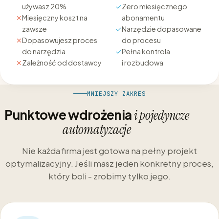
używasz 20%
✓
Zero miesięcznego
✕
Miesięczny koszt na
abonamentu
zawsze
✓
Narzędzie dopasowane
✕
Dopasowujesz proces
do procesu
do narzędzia
✓
Pełna kontrola
✕
Zależność od dostawcy
i rozbudowa
MNIEJSZY ZAKRES
Punktowe wdrożenia
i pojedyncze
automatyzacje
Nie każda firma jest gotowa na pełny projekt
optymalizacyjny. Jeśli masz jeden konkretny proces,
który boli - zrobimy tylko jego.